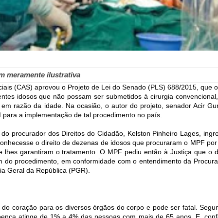
m meramente ilustrativa
ciais (CAS) aprovou o Projeto de Lei do Senado (PLS) 688/2015, que o
ientes idosos que não possam ser submetidos à cirurgia convencional
, em razão da idade. Na ocasião, o autor do projeto, senador Acir Gu
 para a implementação de tal procedimento no país.
 do procurador dos Direitos do Cidadão, Kelston Pinheiro Lages, ingr
econhecesse o direito de dezenas de idosos que procuraram o MPF por
e lhes garantiram o tratamento. O MPF pediu então à Justiça que o di
em do procedimento, em conformidade com o entendimento da Procura
ia Geral da República (PGR).
o do coração para os diversos órgãos do corpo e pode ser fatal. Segu
doença atinge de 1% a 4% das pessoas com mais de 65 anos. E, con