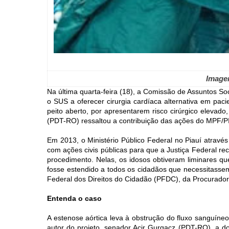
Image
Na última quarta-feira (18), a Comissão de Assuntos So
o SUS a oferecer cirurgia cardíaca alternativa em pac
peito aberto, por apresentarem risco cirúrgico elevado
(PDT-RO) ressaltou a contribuição das ações do MPF/PI
Em 2013, o Ministério Público Federal no Piauí através
com ações civis públicas para que a Justiça Federal r
procedimento. Nelas, os idosos obtiveram liminares qu
fosse estendido a todos os cidadãos que necessitass
Federal dos Direitos do Cidadão (PFDC), da Procurador
Entenda o caso
A estenose aórtica leva à obstrução do fluxo sanguíne
autor do projeto, senador Acir Gurgacz (PDT-RO), a 