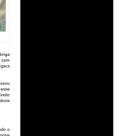
briga
, com
rgacz
essou
 esse
reito
doria
ndo o
forme