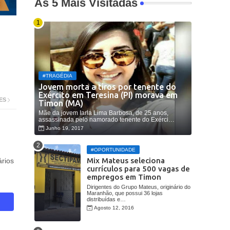
As 5 Mais Visitadas
#TRAGÉDIA
Jovem morta a tiros por tenente do
Exército em Teresina (PI) morava em
ES
Timon (MA)
Mãe da jovem Iarla Lima Barbosa, de 25 anos,
assassinada pelo namorado tenente do Exérci…
Junho 19, 2017
#OPORTUNIDADE
Mix Mateus seleciona
rios
currículos para 500 vagas de
empregos em Timon
Dirigentes do Grupo Mateus, originário do
Maranhão, que possui 36 lojas
distribuídas e…
Agosto 12, 2016