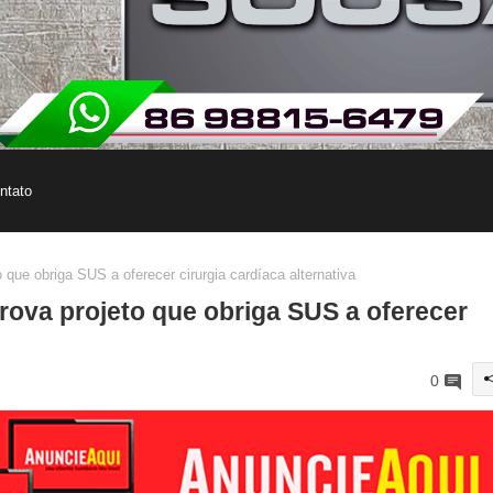
ntato
ue obriga SUS a oferecer cirurgia cardíaca alternativa
ova projeto que obriga SUS a oferecer
0