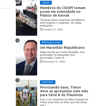
CEDIPI
Membros do CEDIPI tomam
posse em solenidade no
Palácio de Karnak
Tomaram posse quarenta conselheiros,
entre titulares e suplentes, de várias
instituições …
Outubro 07, 2021
#REPUBLICANO
Um Maranhão Republicano
Artigo escrito por Carlos Brandão, vice-
governador do Maranhão Vice-
governador Carlos B…
Dezembro 07, 2020
ESPORTE
Priorizando base, Timon
deve se apresentar este mês
para Série B do Piauiense
Foto: Luís Júnior/Ascom Altos A equipe do
Timon está entre os times que irão tentar
seu r…