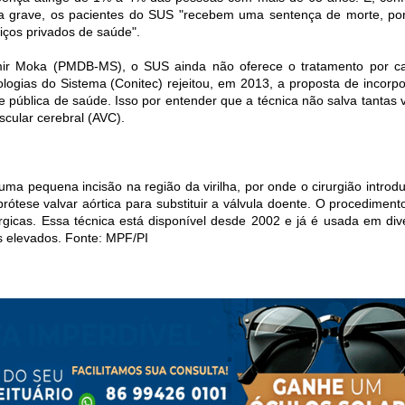
ca grave, os pacientes do SUS "recebem uma sentença de morte, po
iços privados de saúde".
mir Moka (PMDB-MS), o SUS ainda não oferece o tratamento por ca
ogias do Sistema (Conitec) rejeitou, em 2013, a proposta de incorpo
e pública de saúde. Isso por entender que a técnica não salva tantas v
cular cerebral (AVC).
 uma pequena incisão na região da virilha, por onde o cirurgião introd
prótese valvar aórtica para substituir a válvula doente. O procediment
rgicas. Essa técnica está disponível desde 2002 e já é usada em div
os elevados. Fonte: MPF/PI