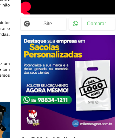
r não
teter
Site
Comprar
rar o
idas,
uz um
o tem
ersos