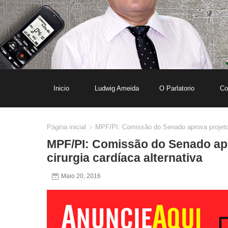
Inicio
Ludwig Ameida
O Parlatorio
Co
Página inicial
MPF/PI: Comissão do Senado aprova projeto q
MPF/PI: Comissão do Senado apr
cirurgia cardíaca alternativa
Maio 20, 2016