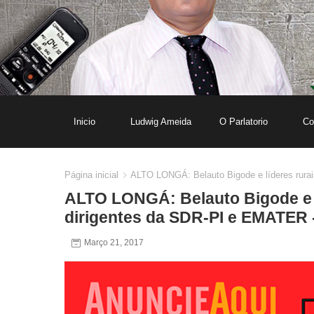
Inicio
Ludwig Ameida
O Parlatorio
Co
Página inicial
ALTO LONGÁ: Belauto Bigode e líderes rurai
ALTO LONGÁ: Belauto Bigode e l
dirigentes da SDR-PI e EMATER -
Março 21, 2017