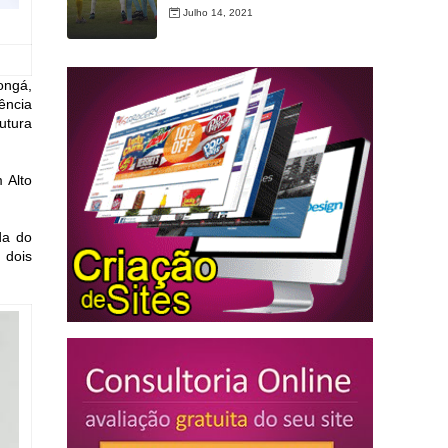
Julho 14, 2021
ongá,
ência
utura
 Alto
da do
 dois