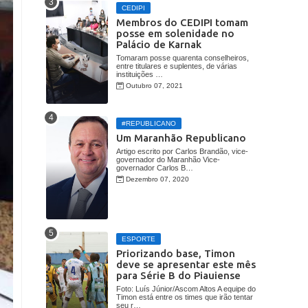
CEDIPI
Membros do CEDIPI tomam
posse em solenidade no
Palácio de Karnak
Tomaram posse quarenta conselheiros,
entre titulares e suplentes, de várias
instituições …
Outubro 07, 2021
#REPUBLICANO
Um Maranhão Republicano
Artigo escrito por Carlos Brandão, vice-
governador do Maranhão Vice-
governador Carlos B…
Dezembro 07, 2020
ESPORTE
Priorizando base, Timon
deve se apresentar este mês
para Série B do Piauiense
Foto: Luís Júnior/Ascom Altos A equipe do
Timon está entre os times que irão tentar
seu r…