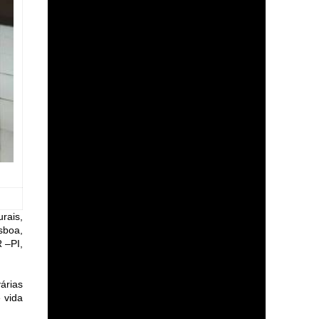
rais,
isboa,
 –PI,
árias
 vida