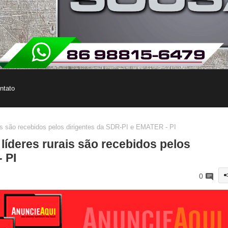
ntato
s são recebidos pelos dirigentes da SDR-PI e EMATER - PI
íderes rurais são recebidos pelos
 PI
0