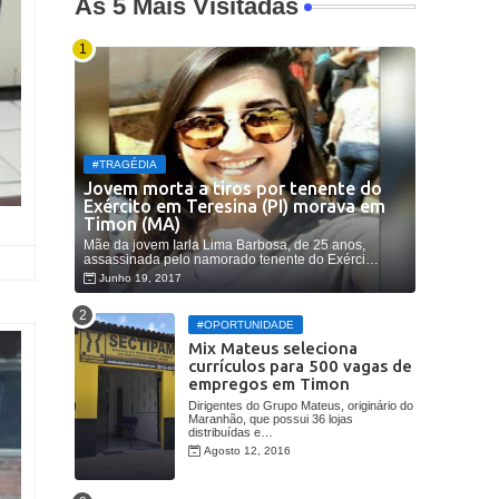
As 5 Mais Visitadas
#TRAGÉDIA
Jovem morta a tiros por tenente do
Exército em Teresina (PI) morava em
Timon (MA)
Mãe da jovem Iarla Lima Barbosa, de 25 anos,
assassinada pelo namorado tenente do Exérci…
Junho 19, 2017
#OPORTUNIDADE
Mix Mateus seleciona
currículos para 500 vagas de
empregos em Timon
Dirigentes do Grupo Mateus, originário do
Maranhão, que possui 36 lojas
distribuídas e…
Agosto 12, 2016