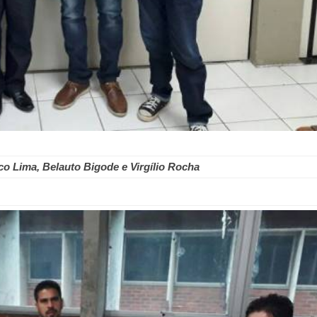
co Lima, Belauto Bigode e Virgílio Rocha