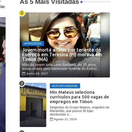
As 5 Mais Visitadas
e
lar.
#TRAGÉDIA
Jovem morta a tiros por tenente do
Exército em Teresina (PI) morava em
Timon (MA)
Mãe da jovem Iarla Lima Barbosa, de 25 anos,
assassinada pelo namorado tenente do Exérci…
Junho 19, 2017
#OPORTUNIDADE
Mix Mateus seleciona
currículos para 500 vagas de
empregos em Timon
Dirigentes do Grupo Mateus, originário do
Maranhão, que possui 36 lojas
distribuídas e…
Agosto 12, 2016