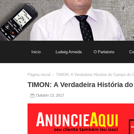
Inicio
Ludwig Ameida
O Parlatorio
Co
Página inicial
TIMON: A Verdadeira História do Campo do C
TIMON: A Verdadeira História d
Outubro 13, 2017