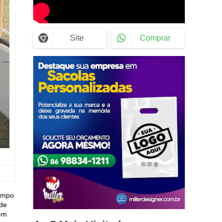
Site
Comprar
tempo
 de
 em