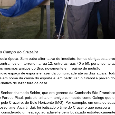
do Campo do Cruzeiro
la época. Sem outra alternativa de imediato, fomos obrigados a pro
contramos um terreno na rua 12, entre as ruas 40 e 50, pertencente a
, os mesmos amigos do Bira, novamente em regime de mutirão
novo espaço de esporte e lazer da comunidade até os dias atuais. Tod
 em nome da causa do esporte e, em particular, o futebol a paixão do
nativa de lazer fora de casa.
um Senhor chamado Sebim, que era gerente da Camisaria São Francisco
o Parque Piauí, pois ele tinha um amigo conhecido como Galego que e
o pelo Cruzeiro, de Belo Horizonte (MG). Por exemplo, em uma de sua
sso time. A partir daí, foi batizado o time do Cruzeiro que passou a
 considerado um espaço agradável e bem localizado estrategicament