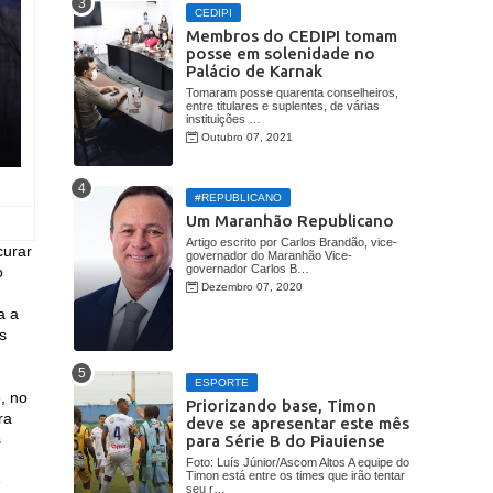
CEDIPI
Membros do CEDIPI tomam
posse em solenidade no
Palácio de Karnak
Tomaram posse quarenta conselheiros,
entre titulares e suplentes, de várias
instituições …
Outubro 07, 2021
#REPUBLICANO
Um Maranhão Republicano
Artigo escrito por Carlos Brandão, vice-
curar
governador do Maranhão Vice-
governador Carlos B…
o
Dezembro 07, 2020
a a
s
ESPORTE
, no
Priorizando base, Timon
ra
deve se apresentar este mês
s
para Série B do Piauiense
Foto: Luís Júnior/Ascom Altos A equipe do
Timon está entre os times que irão tentar
e
seu r…