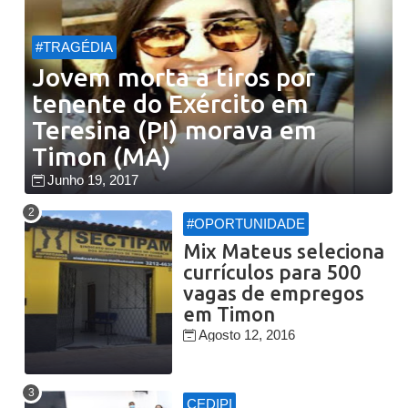
#TRAGÉDIA
Jovem morta a tiros por
tenente do Exército em
Teresina (PI) morava em
Timon (MA)
Junho 19, 2017
#OPORTUNIDADE
Mix Mateus seleciona
currículos para 500
vagas de empregos
em Timon
Agosto 12, 2016
CEDIPI