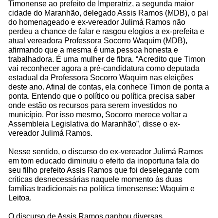
Timonense ao prefeito de Imperatriz, a segunda maior
cidade do Maranhão, delegado Assis Ramos (MDB), o pai
do homenageado e ex-vereador Julimá Ramos não
perdeu a chance de falar e rasgou elogios a ex-prefeita e
atual vereadora Professora Socorro Waquim (MDB),
afirmando que a mesma é uma pessoa honesta e
trabalhadora. É uma mulher de fibra. “Acredito que Timon
vai reconhecer agora a pré-candidatura como deputada
estadual da Professora Socorro Waquim nas eleições
deste ano. Afinal de contas, ela conhece Timon de ponta a
ponta. Entendo que o político ou política precisa saber
onde estão os recursos para serem investidos no
município. Por isso mesmo, Socorro merece voltar a
Assembleia Legislativa do Maranhão”, disse o ex-
vereador Julimá Ramos.
Nesse sentido, o discurso do ex-vereador Julimá Ramos
em tom educado diminuiu o efeito da inoportuna fala do
seu filho prefeito Assis Ramos que foi deselegante com
críticas desnecessárias naquele momento às duas
famílias tradicionais na política timensense: Waquim e
Leitoa.
O discurso de Assis Ramos ganhou diversas