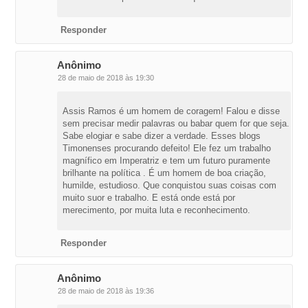
Responder
Anônimo
28 de maio de 2018 às 19:30
Assis Ramos é um homem de coragem! Falou e disse
sem precisar medir palavras ou babar quem for que seja.
Sabe elogiar e sabe dizer a verdade. Esses blogs
Timonenses procurando defeito! Ele fez um trabalho
magnífico em Imperatriz e tem um futuro puramente
brilhante na política . É um homem de boa criação,
humilde, estudioso. Que conquistou suas coisas com
muito suor e trabalho. E está onde está por
merecimento, por muita luta e reconhecimento.
Responder
Anônimo
28 de maio de 2018 às 19:36