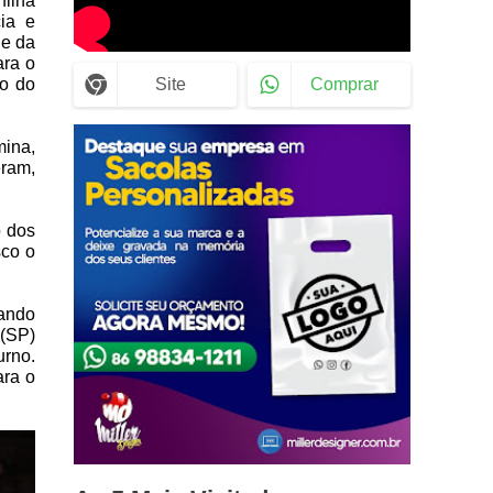
filha
ia e
de da
ara o
to do
Site
Comprar
mina,
eram,
o dos
sco o
nando
 (SP)
urno.
ara o