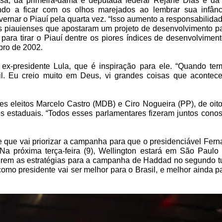
sa, da primeira-dama e deputada federal Rejane Dias e da 
ndo a ficar com os olhos marejados ao lembrar sua infânc
vernar o Piauí pela quarta vez. “Isso aumento a responsabilida
os piauienses que apostaram um projeto de desenvolvimento p
 para tirar o Piauí dentre os piores índices de desenvolvimen
ubro de 2002.
ex-presidente Lula, que é inspiração para ele. “Quando ter
cil. Eu creio muito em Deus, vi grandes coisas que acontec
es eleitos Marcelo Castro (MDB) e Ciro Nogueira (PP), de oit
s estaduais. “Todos esses parlamentares fizeram juntos cono
e que vai priorizar a campanha para que o presidenciável Fer
Na próxima terça-feira (9), Wellington estará em São Paulo
tirem as estratégias para a campanha de Haddad no segundo t
omo presidente vai ser melhor para o Brasil, e melhor ainda p