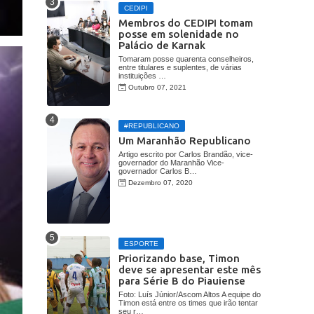
CEDIPI
Membros do CEDIPI tomam
posse em solenidade no
Palácio de Karnak
Tomaram posse quarenta conselheiros,
entre titulares e suplentes, de várias
instituições …
Outubro 07, 2021
#REPUBLICANO
Um Maranhão Republicano
Artigo escrito por Carlos Brandão, vice-
governador do Maranhão Vice-
governador Carlos B…
Dezembro 07, 2020
ESPORTE
Priorizando base, Timon
deve se apresentar este mês
para Série B do Piauiense
Foto: Luís Júnior/Ascom Altos A equipe do
Timon está entre os times que irão tentar
seu r…