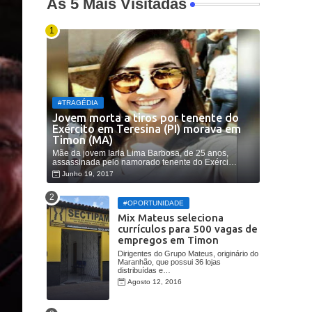
As 5 Mais Visitadas
#TRAGÉDIA
Jovem morta a tiros por tenente do
Exército em Teresina (PI) morava em
Timon (MA)
Mãe da jovem Iarla Lima Barbosa, de 25 anos,
assassinada pelo namorado tenente do Exérci…
Junho 19, 2017
#OPORTUNIDADE
Mix Mateus seleciona
currículos para 500 vagas de
empregos em Timon
Dirigentes do Grupo Mateus, originário do
Maranhão, que possui 36 lojas
distribuídas e…
Agosto 12, 2016