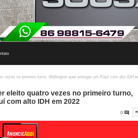
ntato
tro vezes no primeiro turno, Wellington quer entregar um Piauí com alto IDH 
r eleito quatro vezes no primeiro turno,
uí com alto IDH em 2022
0