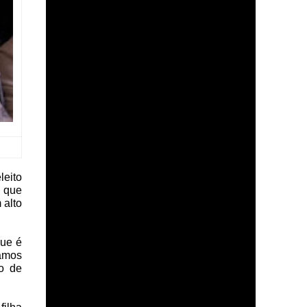
leito
u que
 alto
que é
amos
no de