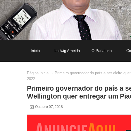
Inicio
Ludwig Ameida
O Parlatorio
Co
Página inicial
Primeiro governador do país a ser eleito qua
2022
Primeiro governador do país a se
Wellington quer entregar um Pia
Outubro 07, 2018