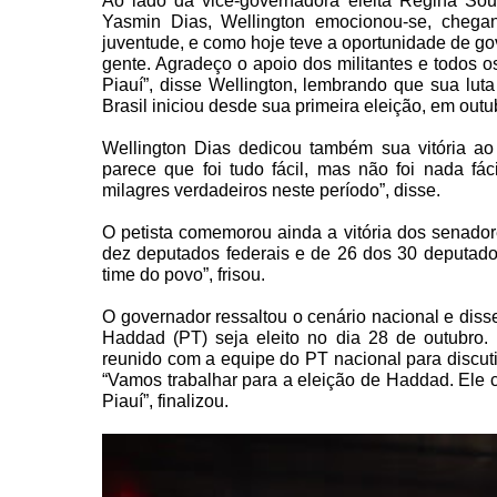
Ao lado da vice-governadora eleita Regina Sou
Yasmin Dias, Wellington emocionou-se, chega
juventude, e como hoje teve a oportunidade de go
gente. Agradeço o apoio dos militantes e todos 
Piauí”, disse Wellington, lembrando que sua luta
Brasil iniciou desde sua primeira eleição, em out
Wellington Dias dedicou também sua vitória ao 
parece que foi tudo fácil, mas não foi nada fá
milagres verdadeiros neste período”, disse.
O petista comemorou ainda a vitória dos senador
dez deputados federais e de 26 dos 30 deputado
time do povo”, frisou.
O governador ressaltou o cenário nacional e diss
Haddad (PT) seja eleito no dia 28 de outubro. 
reunido com a equipe do PT nacional para discu
“Vamos trabalhar para a eleição de Haddad. Ele c
Piauí”, finalizou.