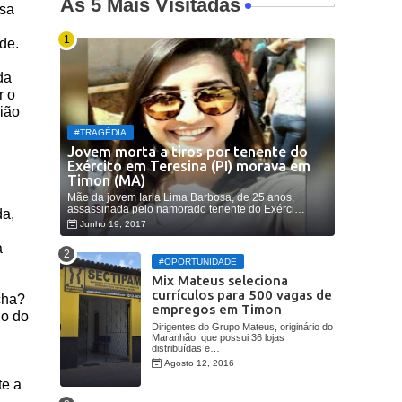
As 5 Mais Visitadas
usa
de.
da
r o
nião
#TRAGÉDIA
Jovem morta a tiros por tenente do
Exército em Teresina (PI) morava em
Timon (MA)
Mãe da jovem Iarla Lima Barbosa, de 25 anos,
assassinada pelo namorado tenente do Exérci…
da,
Junho 19, 2017
a
#OPORTUNIDADE
Mix Mateus seleciona
currículos para 500 vagas de
cha?
empregos em Timon
do do
Dirigentes do Grupo Mateus, originário do
Maranhão, que possui 36 lojas
distribuídas e…
Agosto 12, 2016
te a