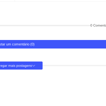
0 Comentá
tar um comentário (0)
regar mais postagens