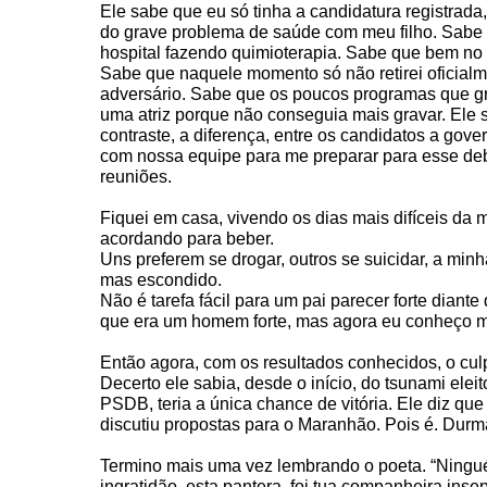
Ele sabe que eu só tinha a candidatura registrada
do grave problema de saúde com meu filho. Sabe 
hospital fazendo quimioterapia. Sabe que bem no
Sabe que naquele momento só não retirei oficialm
adversário. Sabe que os poucos programas que gra
uma atriz porque não conseguia mais gravar. Ele 
contraste, a diferença, entre os candidatos a gov
com nossa equipe para me preparar para esse deba
reuniões.
Fiquei em casa, vivendo os dias mais difíceis da 
acordando para beber.
Uns preferem se drogar, outros se suicidar, a min
mas escondido.
Não é tarefa fácil para um pai parecer forte dian
que era um homem forte, mas agora eu conheço mi
Então agora, com os resultados conhecidos, o cu
Decerto ele sabia, desde o início, do tsunami eleit
PSDB, teria a única chance de vitória. Ele diz qu
discutiu propostas para o Maranhão. Pois é. Dur
Termino mais uma vez lembrando o poeta. “Ninguém
ingratidão, esta pantera, foi tua companheira insep