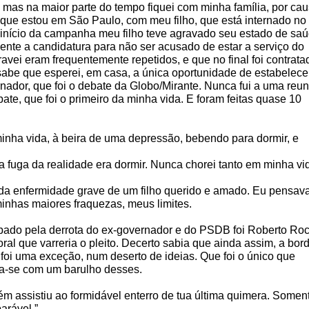
, mas na maior parte do tempo fiquei com minha família, por ca
que estou em São Paulo, com meu filho, que está internado no
 início da campanha meu filho teve agravado seu estado de saú
ente a candidatura para não ser acusado de estar a serviço do
vei eram frequentemente repetidos, e que no final foi contrata
sabe que esperei, em casa, a única oportunidade de estabelece
ernador, que foi o debate da Globo/Mirante. Nunca fui a uma reu
te, que foi o primeiro da minha vida. E foram feitas quase 10
minha vida, à beira de uma depressão, bebendo para dormir, e
ha fuga da realidade era dormir. Nunca chorei tanto em minha vi
te da enfermidade grave de um filho querido e amado. Eu pensav
nhas maiores fraquezas, meus limites.
lpado pela derrota do ex-governador e do PSDB foi Roberto Ro
oral que varreria o pleito. Decerto sabia que ainda assim, a bor
e foi uma exceção, num deserto de ideias. Que foi o único que
ma-se com um barulho desses.
 assistiu ao formidável enterro de tua última quimera. Somen
arável.”