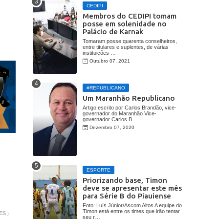
CEDIPI
Membros do CEDIPI tomam
posse em solenidade no
Palácio de Karnak
Tomaram posse quarenta conselheiros,
entre titulares e suplentes, de várias
instituições …
Outubro 07, 2021
#REPUBLICANO
Um Maranhão Republicano
Artigo escrito por Carlos Brandão, vice-
governador do Maranhão Vice-
governador Carlos B…
Dezembro 07, 2020
ESPORTE
Priorizando base, Timon
deve se apresentar este mês
para Série B do Piauiense
Foto: Luís Júnior/Ascom Altos A equipe do
Timon está entre os times que irão tentar
ES
seu r…