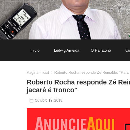
Inicio
Ludwig Ameida
O Parlatorio
Co
Página inicial
Roberto Rocha responde Zé Reinaldo: "Para 
Roberto Rocha responde Zé Rei
jacaré é tronco"
Outubro 19, 2018