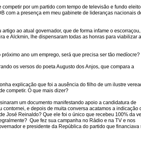
e competir por um partido com tempo de televisão e fundo eleito
DB com a presença em meu gabinete de lideranças nacionais d
u artigo ao atual governador, que de forma infame o escorraçou,
ira e Alckmin, lhe dispensaram todas as honras para viabilizar 
o próximo ano um emprego, será que precisa ser tão medíocre?
rando os versos do poeta Augusto dos Anjos, que compara a
onha explicação que foi a ausência do filho de um ilustre verea
de competir. O que mais dizer?
assinaram um documento manifestando apoio a candidatura de
 contornei, e depois de muita conversa acatamos a indicação 
 de José Reinaldo? Que ele foi o único que recebeu 100% da v
tegralmente?
Que fez sua campanha no Rádio e na TV e nos
vernador e presidente da República do partido que financiava