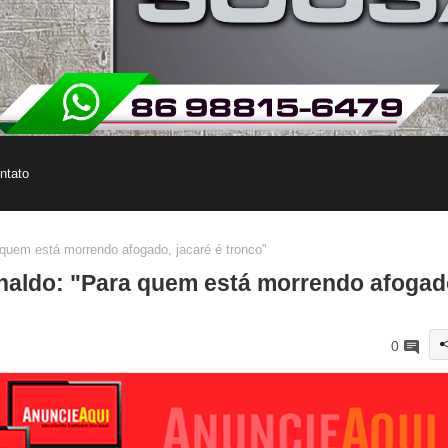
ntato
quem está morrendo afogado, jacaré é tronco"
naldo: "Para quem está morrendo afogad
0