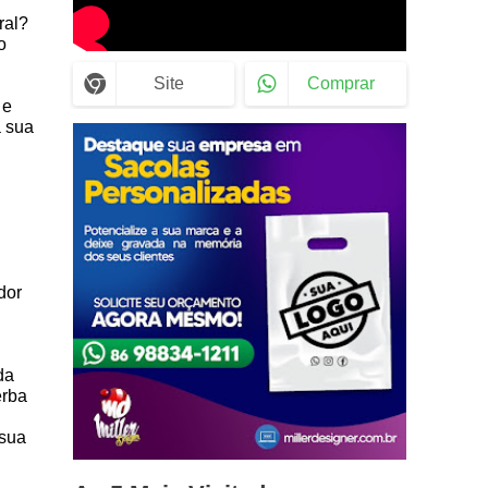
ral?
o
Site
Comprar
 e
a sua
dor
da
erba
 sua