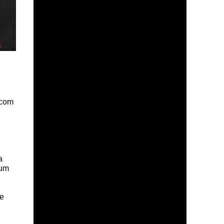
 com
a
num
 e