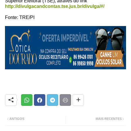
Superior Eleitoral (TSE), através do link
http://divulgacandcontas.tse.jus.br/divulga/#/
Fonte: TRE/PI
ANTIGOS
MAIS RECENTES