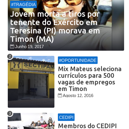
#TRAGÉDIA
Jovem morta a tiros por
tenente do Exército em
Teresina (PI) morava em
Timon (MA)
Junho 19, 2017
#OPORTUNIDADE
Mix Mateus seleciona
currículos para 500
vagas de empregos
em Timon
Agosto 12, 2016
CEDIPI
Membros do CEDIPI