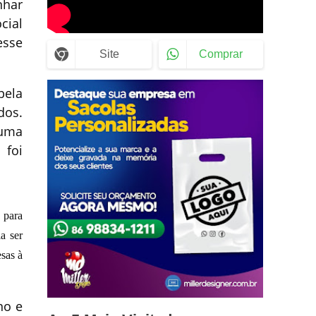
nhar
cial
esse
Site
Comprar
pela
dos.
 uma
 foi
 para
a ser
esas à
no e