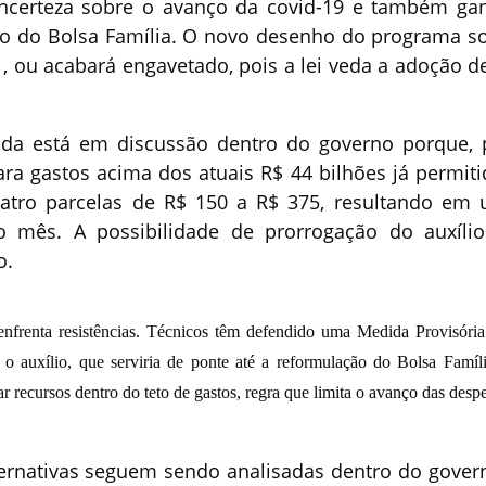
incerteza sobre o avanço da covid-19 e também ga
ão do Bolsa Família. O novo desenho do programa so
, ou acabará engavetado, pois a lei veda a adoção d
nda está em discussão dentro do governo porque, 
ara gastos acima dos atuais R$ 44 bilhões já permiti
atro parcelas de R$ 150 a R$ 375, resultando em
mês. A possibilidade de prorrogação do auxílio
o.
nfrenta resistências. Técnicos têm defendido uma Medida Provisória
 auxílio, que serviria de ponte até a reformulação do Bolsa Famíli
rar recursos dentro do teto de gastos, regra que limita o avanço das desp
ernativas seguem sendo analisadas dentro do gover