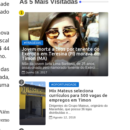
As 5 Mais Visitadas
dade
rado
nova
scal
#TRAGÉDIA
$ 44
Jovem morta a tiros por tenente do
Exército em Teresina (PI) morava em
no.
Timon (MA)
Mãe da jovem Iarla Lima Barbosa, de 25 anos,
assassinada pelo namorado tenente do Exérci…
 das
Junho 19, 2017
ada,
 uma
#OPORTUNIDADE
Mix Mateus seleciona
currículos para 500 vagas de
empregos em Timon
Dirigentes do Grupo Mateus, originário do
Maranhão, que possui 36 lojas
 Além
distribuídas e…
Agosto 12, 2016
verno
.