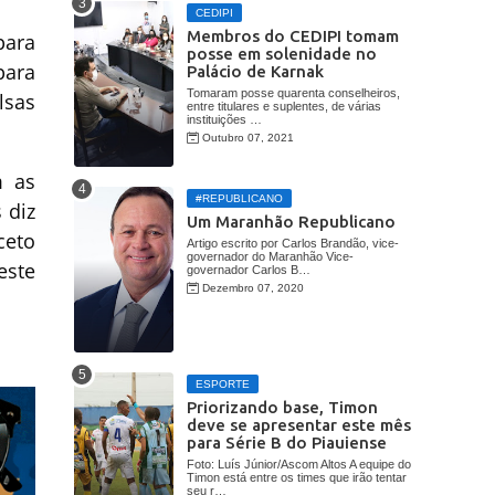
CEDIPI
Membros do CEDIPI tomam
para
posse em solenidade no
para
Palácio de Karnak
Tomaram posse quarenta conselheiros,
lsas
entre titulares e suplentes, de várias
instituições …
Outubro 07, 2021
m as
#REPUBLICANO
 diz
Um Maranhão Republicano
ceto
Artigo escrito por Carlos Brandão, vice-
governador do Maranhão Vice-
este
governador Carlos B…
Dezembro 07, 2020
ESPORTE
Priorizando base, Timon
deve se apresentar este mês
para Série B do Piauiense
Foto: Luís Júnior/Ascom Altos A equipe do
Timon está entre os times que irão tentar
seu r…