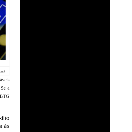
rasil
áveis
 Se a
o BTG
ílio
a às