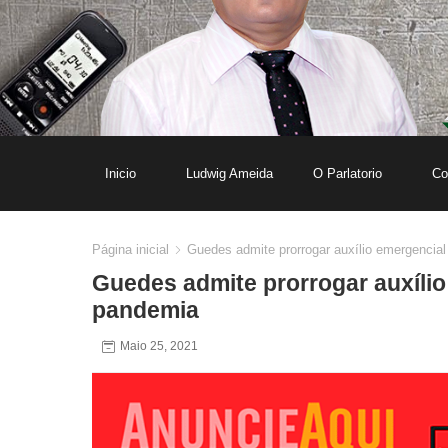
Inicio
Ludwig Ameida
O Parlatorio
Co
Página inicial
Guedes admite prorrogar auxílio emergenci
Guedes admite prorrogar auxíli
pandemia
Maio 25, 2021