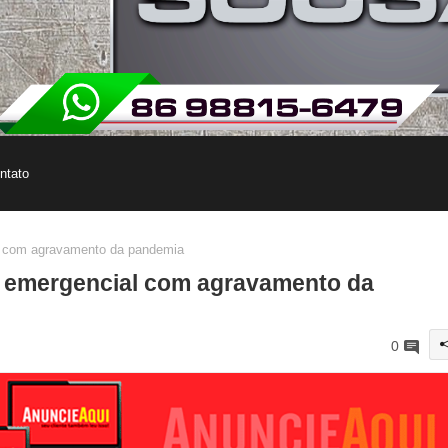
ntato
al com agravamento da pandemia
o emergencial com agravamento da
0