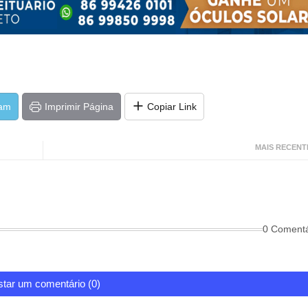
ram
Imprimir Página
Copiar Link
MAIS RECENT
0 Comentá
tar um comentário (0)