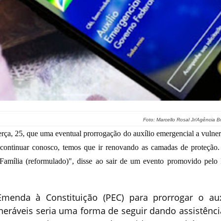
Foto: Marcello Rosal Jr/Agência B
rça, 25, que uma eventual prorrogação do auxílio emergencial a vulner
ontinuar conosco, temos que ir renovando as camadas de proteção.
Família (reformulado)", disse ao sair de um evento promovido pel
enda à Constituição (PEC) para prorrogar o aux
neráveis seria uma forma de seguir dando assistênci