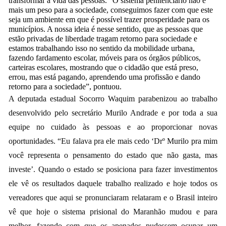
transformar a vida das pessoas. “O sistema penitenciário não é
mais um peso para a sociedade, conseguimos fazer com que este
seja um ambiente em que é possível trazer prosperidade para os
municípios. A nossa ideia é nesse sentido, que as pessoas que
estão privadas de liberdade tragam retorno para sociedade e
estamos trabalhando isso no sentido da mobilidade urbana,
fazendo fardamento escolar, móveis para os órgãos públicos,
carteiras escolares, mostrando que o cidadão que está preso,
errou, mas está pagando, aprendendo uma profissão e dando
retorno para a sociedade”, pontuou.
A deputada estadual Socorro Waquim parabenizou ao trabalho
desenvolvido pelo secretário Murilo Andrade e por toda a sua
equipe no cuidado às pessoas e ao proporcionar novas
oportunidades. “Eu falava pra ele mais cedo ‘Drº Murilo pra mim
você representa o pensamento do estado que não gasta, mas
investe’. Quando o estado se posiciona para fazer investimentos
ele vê os resultados daquele trabalho realizado e hoje todos os
vereadores que aqui se pronunciaram relataram e o Brasil inteiro
vê que hoje o sistema prisional do Maranhão mudou e para
melhor, fazendo com que os apenados pudessem ocupar um