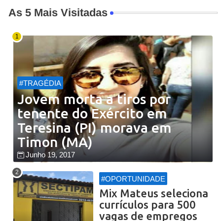
As 5 Mais Visitadas
#TRAGÉDIA
Jovem morta a tiros por
tenente do Exército em
Teresina (PI) morava em
Timon (MA)
Junho 19, 2017
#OPORTUNIDADE
Mix Mateus seleciona
currículos para 500
vagas de empregos