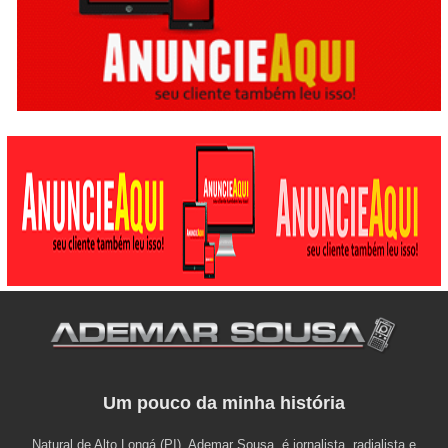
Um pouco da minha história
Natural de Alto Longá (PI), Ademar Sousa, é jornalista, radialista e