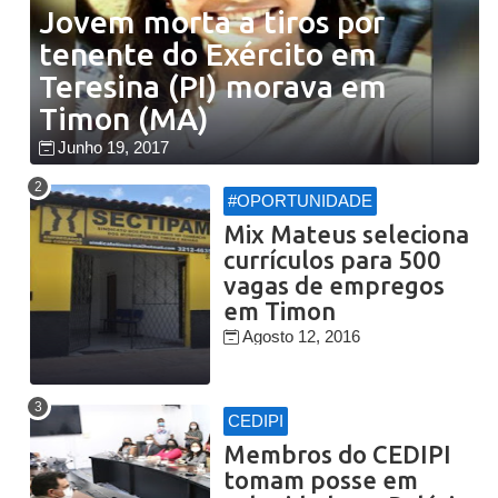
Jovem morta a tiros por
tenente do Exército em
Teresina (PI) morava em
Timon (MA)
Junho 19, 2017
#OPORTUNIDADE
Mix Mateus seleciona
currículos para 500
vagas de empregos
em Timon
Agosto 12, 2016
CEDIPI
Membros do CEDIPI
tomam posse em