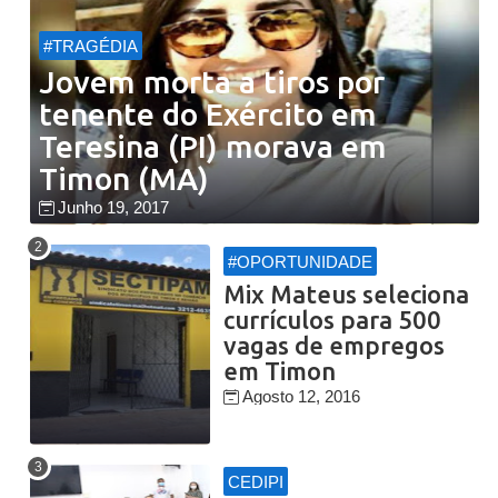
#TRAGÉDIA
Jovem morta a tiros por
tenente do Exército em
Teresina (PI) morava em
Timon (MA)
Junho 19, 2017
#OPORTUNIDADE
Mix Mateus seleciona
currículos para 500
vagas de empregos
em Timon
Agosto 12, 2016
CEDIPI