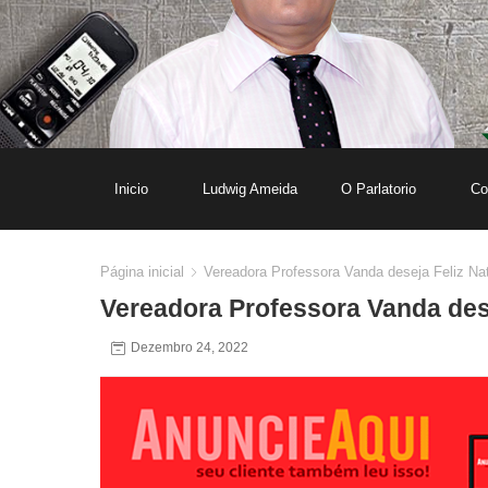
Inicio
Ludwig Ameida
O Parlatorio
Co
Página inicial
Vereadora Professora Vanda deseja Feliz Na
Vereadora Professora Vanda des
Dezembro 24, 2022