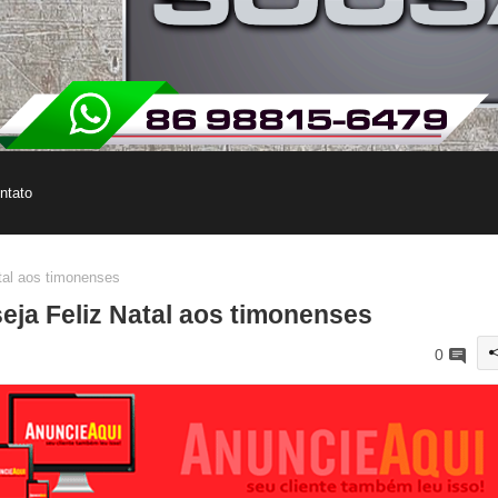
ntato
tal aos timonenses
eja Feliz Natal aos timonenses
0