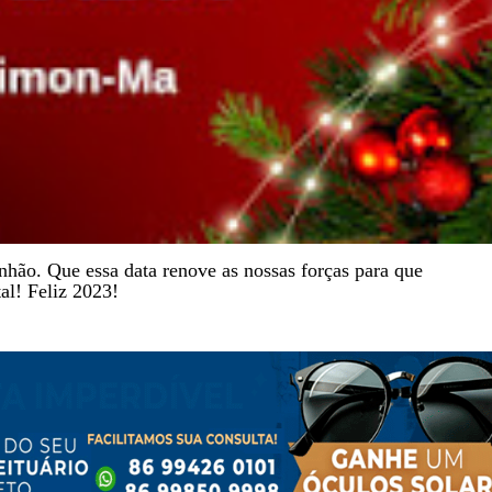
hão. Que essa data renove as nossas forças para que
tal! Feliz 2023!