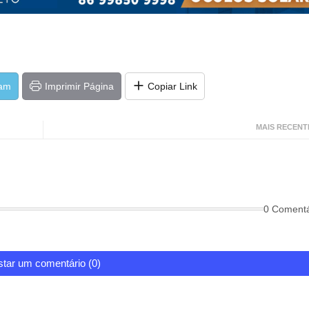
ram
Imprimir Página
Copiar Link
MAIS RECENT
0 Comentá
tar um comentário (0)