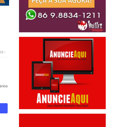
ES
rios