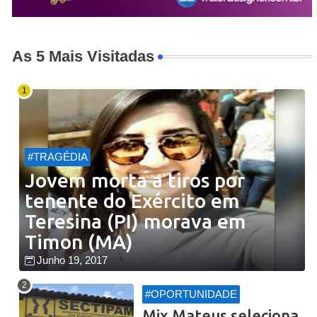
As 5 Mais Visitadas
#TRAGÉDIA
Jovem morta a tiros por
tenente do Exército em
Teresina (PI) morava em
Timon (MA)
Junho 19, 2017
#OPORTUNIDADE
Mix Mateus seleciona