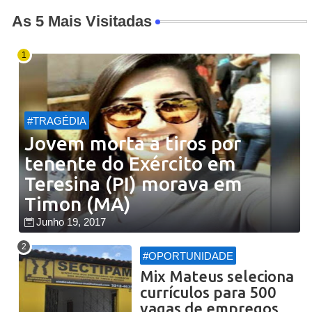
As 5 Mais Visitadas
#TRAGÉDIA
Jovem morta a tiros por
tenente do Exército em
Teresina (PI) morava em
Timon (MA)
Junho 19, 2017
#OPORTUNIDADE
Mix Mateus seleciona
currículos para 500
vagas de empregos