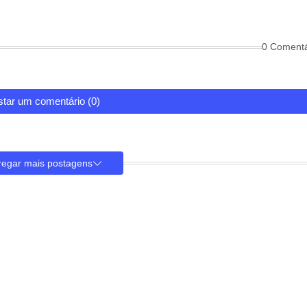
0 Comentá
tar um comentário (0)
regar mais postagens