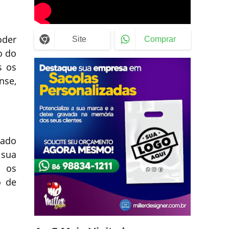
oder
Site
Comprar
o do
s os
nse,
dado
 sua
a os
o de