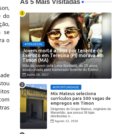
As 5 Mais Visitadas
son,
e do
ção,
á se
ra o
#TRAGÉDIA
Jovem morta a tiros por tenente do
Exército em Teresina (PI) morava em
Timon (MA)
Mãe da jovem Iarla Lima Barbosa, de 25 anos,
assassinada pelo namorado tenente do Exérci…
dade
Junho 19, 2017
stou
#OPORTUNIDADE
itos
Mix Mateus seleciona
currículos para 500 vagas de
 com
empregos em Timon
tras
Dirigentes do Grupo Mateus, originário do
Maranhão, que possui 36 lojas
distribuídas e…
Agosto 12, 2016