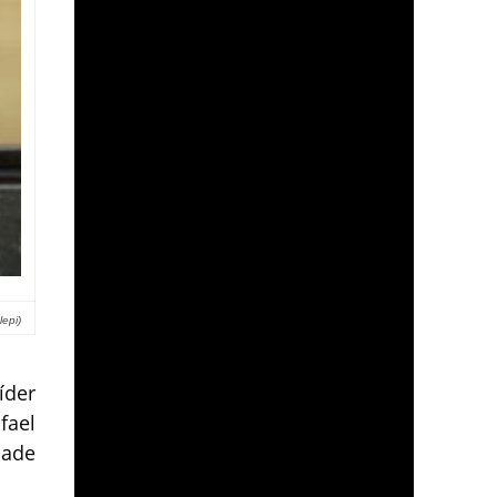
epi)
íder
fael
dade