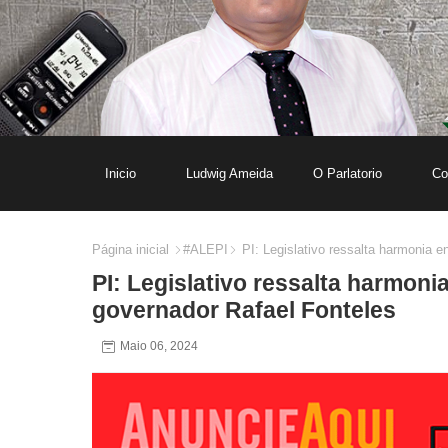
Inicio
Ludwig Ameida
O Parlatorio
Co
Página inicial
#ALEPI
PI: Legislativo ressalta harmonia 
PI: Legislativo ressalta harmo
governador Rafael Fonteles
Maio 06, 2024