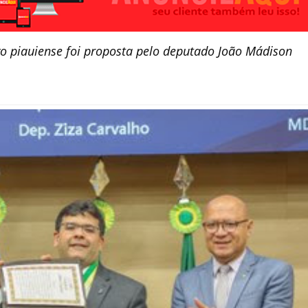
o piauiense foi proposta pelo deputado João Mádison