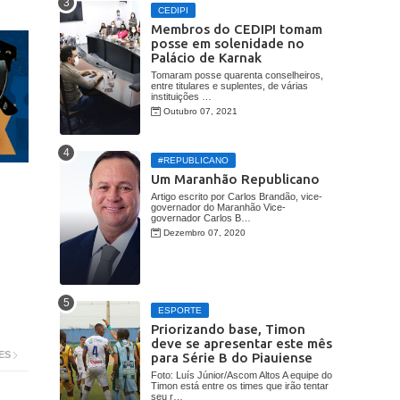
CEDIPI
Membros do CEDIPI tomam
posse em solenidade no
Palácio de Karnak
Tomaram posse quarenta conselheiros,
entre titulares e suplentes, de várias
instituições …
Outubro 07, 2021
#REPUBLICANO
Um Maranhão Republicano
Artigo escrito por Carlos Brandão, vice-
governador do Maranhão Vice-
governador Carlos B…
Dezembro 07, 2020
ESPORTE
Priorizando base, Timon
deve se apresentar este mês
ES
para Série B do Piauiense
Foto: Luís Júnior/Ascom Altos A equipe do
Timon está entre os times que irão tentar
seu r…