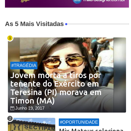
As 5 Mais Visitadas
#TRAGÉDIA
Jovem morta a tiros por
tenente do Exército em
Teresina (PI) morava em
Timon (MA)
Junho 19, 2017
#OPORTUNIDADE
Mix Mateus seleciona