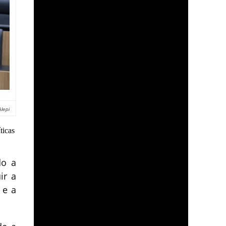
lepi
ticas
do a
ir a
 e a