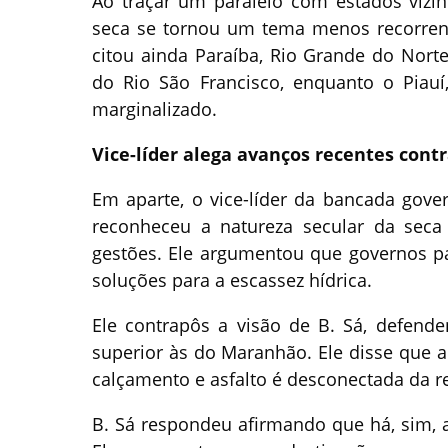
Ao traçar um paralelo com estados vizi
seca se tornou um tema menos recorrente
citou ainda Paraíba, Rio Grande do Nort
do Rio São Francisco, enquanto o Piauí
marginalizado.
Vice-líder alega avanços recentes cont
Em aparte, o vice-líder da bancada gover
reconheceu a natureza secular da seca 
gestões. Ele argumentou que governos p
soluções para a escassez hídrica.
Ele contrapôs a visão de B. Sá, defend
superior às do Maranhão. Ele disse que 
calçamento e asfalto é desconectada da r
B. Sá respondeu afirmando que há, sim, 