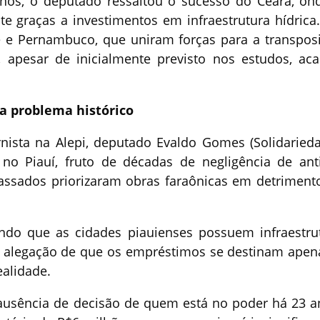
nhos, o deputado ressaltou o sucesso do Ceará, on
 graças a investimentos em infraestrutura hídrica.
e e Pernambuco, que uniram forças para a transpos
, apesar de inicialmente previsto nos estudos, ac
ra problema histórico
nista na Alepi, deputado Evaldo Gomes (Solidarieda
no Piauí, fruto de décadas de negligência de ant
assados priorizaram obras faraônicas em detriment
endo que as cidades piauienses possuem infraestru
a alegação de que os empréstimos se destinam apen
ealidade.
ausência de decisão de quem está no poder há 23 a