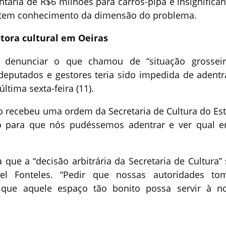
tária de R$6 milhões para carros-pipa é insignifican
o tem conhecimento da dimensão do problema.
tora cultural em Oeiras
a denunciar o que chamou de “situação grossei
eputados e gestores teria sido impedida de adentr
tima sexta-feira (11).
 recebeu uma ordem da Secretaria de Cultura do Es
o para que nós pudéssemos adentrar e ver qual e
que a “decisão arbitrária da Secretaria de Cultura” 
el Fonteles. “Pedir que nossas autoridades t
que aquele espaço tão bonito possa servir à n