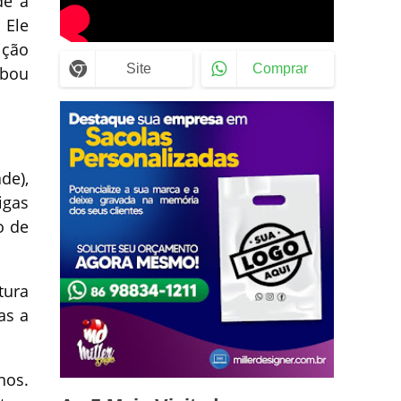
de a
 Ele
ição
Site
Comprar
abou
de),
igas
o de
tura
as a
nos.