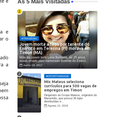
te e
As 5 Mais Visitadas
ra e
ar o
#TRAGÉDIA
Jovem morta a tiros por tenente do
Exército em Teresina (PI) morava em
Timon (MA)
tado
Mãe da jovem Iarla Lima Barbosa, de 25 anos,
assassinada pelo namorado tenente do Exérci…
ra a
Junho 19, 2017
#OPORTUNIDADE
Mix Mateus seleciona
seja
currículos para 500 vagas de
omem
empregos em Timon
Dirigentes do Grupo Mateus, originário do
ossa
Maranhão, que possui 36 lojas
distribuídas e…
Agosto 12, 2016