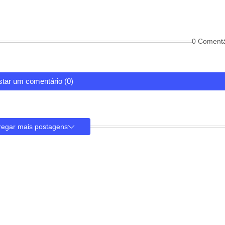
0 Comentá
tar um comentário (0)
regar mais postagens