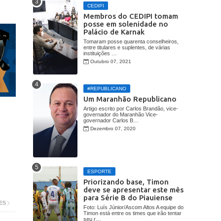
CEDIPI
Membros do CEDIPI tomam
posse em solenidade no
Palácio de Karnak
Tomaram posse quarenta conselheiros,
entre titulares e suplentes, de várias
instituições …
Outubro 07, 2021
#REPUBLICANO
Um Maranhão Republicano
Artigo escrito por Carlos Brandão, vice-
governador do Maranhão Vice-
governador Carlos B…
Dezembro 07, 2020
ESPORTE
Priorizando base, Timon
deve se apresentar este mês
para Série B do Piauiense
ES
Foto: Luís Júnior/Ascom Altos A equipe do
Timon está entre os times que irão tentar
seu r…