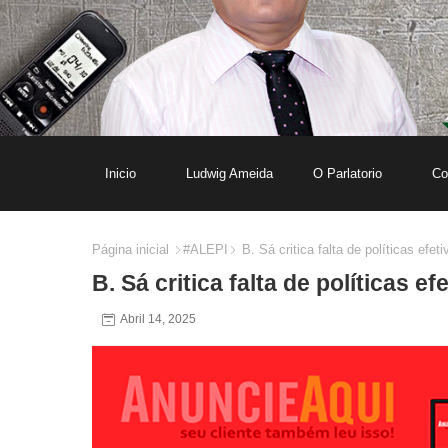
Inicio
Ludwig Ameida
O Parlatorio
Co
Página inicial
#ALEPI
B. Sá critica falta de políticas efet
B. Sá critica falta de políticas e
Abril 14, 2025