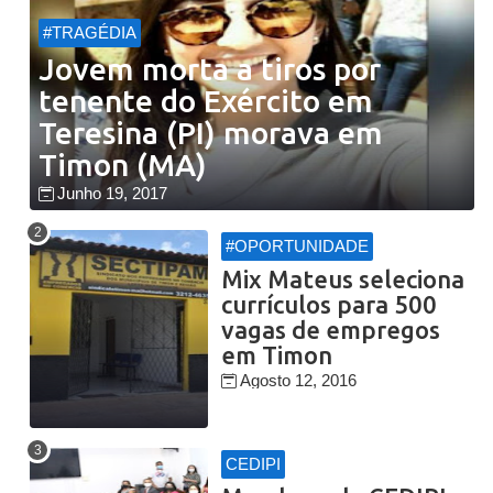
#TRAGÉDIA
Jovem morta a tiros por
tenente do Exército em
Teresina (PI) morava em
Timon (MA)
Junho 19, 2017
#OPORTUNIDADE
Mix Mateus seleciona
currículos para 500
vagas de empregos
em Timon
Agosto 12, 2016
CEDIPI