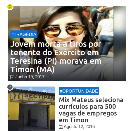
#TRAGÉDIA
Jovem morta a tiros por
tenente do Exército em
Teresina (PI) morava em
Timon (MA)
Junho 19, 2017
#OPORTUNIDADE
Mix Mateus seleciona
currículos para 500
vagas de empregos
em Timon
Agosto 12, 2016