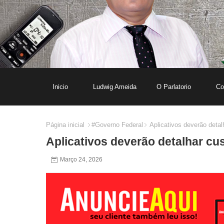
Inicio
Ludwig Ameida
O Parlatorio
Co
Página inicial
#Governo Federal
Aplicativos deverão detal
Aplicativos deverão detalhar c
Março 24, 2026