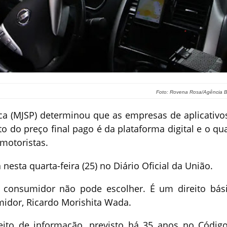
Foto: Rovena Rosa/Agência Br
ica (MJSP) determinou que as empresas de aplicativo
o do preço final pago é da plataforma digital e o qu
motoristas.
nesta quarta-feira (25) no Diário Oficial da União.
 consumidor não pode escolher. É um direito bási
midor, Ricardo Morishita Wada.
eito de informação, previsto há 35 anos no Códig