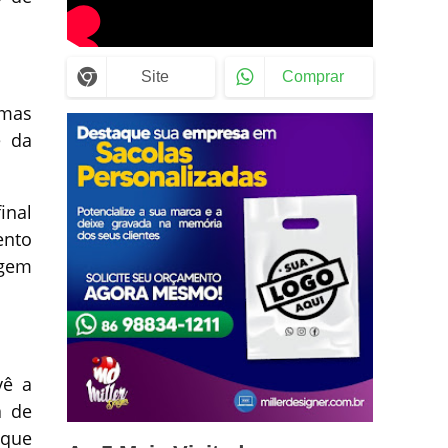
Site
Comprar
rmas
e da
inal
ento
igem
vê a
a de
 que