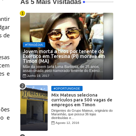
As 5 Mais Visitadas
ntir
dgar
s de
#TRAGÉDIA
Jovem morta a tiros por tenente do
Exército em Teresina (PI) morava em
esas
Timon (MA)
ecem
Mãe da jovem Iarla Lima Barbosa, de 25 anos,
assassinada pelo namorado tenente do Exérci…
es e
Junho 19, 2017
#OPORTUNIDADE
Mix Mateus seleciona
currículos para 500 vagas de
empregos em Timon
iões
Dirigentes do Grupo Mateus, originário do
Maranhão, que possui 36 lojas
so e
distribuídas e…
Agosto 12, 2016