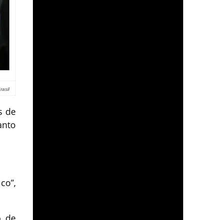
asil
s de
anto
co”,
o de