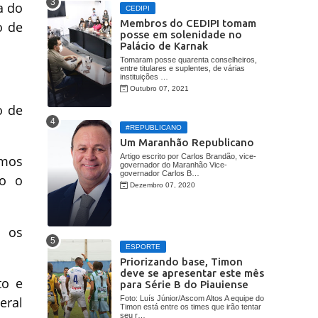
a do
CEDIPI
Membros do CEDIPI tomam
o de
posse em solenidade no
Palácio de Karnak
Tomaram posse quarenta conselheiros,
entre titulares e suplentes, de várias
instituições …
Outubro 07, 2021
o de
#REPUBLICANO
Um Maranhão Republicano
Artigo escrito por Carlos Brandão, vice-
emos
governador do Maranhão Vice-
governador Carlos B…
do o
Dezembro 07, 2020
 os
ESPORTE
Priorizando base, Timon
deve se apresentar este mês
to e
para Série B do Piauiense
Foto: Luís Júnior/Ascom Altos A equipe do
eral
Timon está entre os times que irão tentar
seu r…