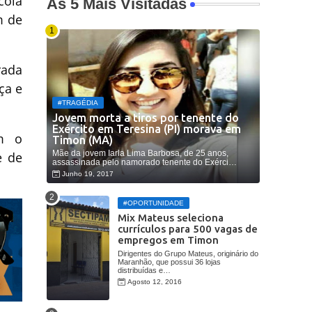
cola
As 5 Mais Visitadas
m de
rada
ça e
#TRAGÉDIA
Jovem morta a tiros por tenente do
Exército em Teresina (PI) morava em
om o
Timon (MA)
Mãe da jovem Iarla Lima Barbosa, de 25 anos,
e de
assassinada pelo namorado tenente do Exérci…
Junho 19, 2017
#OPORTUNIDADE
Mix Mateus seleciona
currículos para 500 vagas de
empregos em Timon
Dirigentes do Grupo Mateus, originário do
Maranhão, que possui 36 lojas
distribuídas e…
Agosto 12, 2016