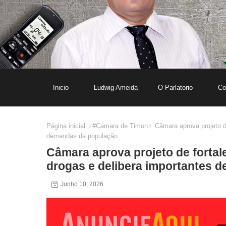
Inicio
Ludwig Ameida
O Parlatorio
Co
Página inicial
#Camara de Timon
Câmara aprova projeto de
demandas da população
Câmara aprova projeto de fortal
drogas e delibera importantes 
Junho 10, 2026