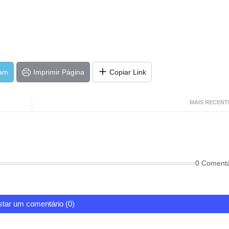
ram
Imprimir Página
Copiar Link
MAIS RECENT
0 Comentá
tar um comentário (0)