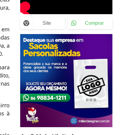
ura,
Site
Comprar
a em
adas
a, a
0.
para
ito,
 nas
irro
os à