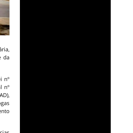
ria,
e da
i nº
l nº
AD),
ogas
ento
cias