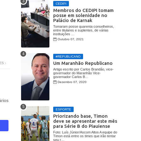
CEDIPI
Membros do CEDIPI tomam
posse em solenidade no
Palácio de Karnak
Tomaram posse quarenta conselheiros,
entre titulares e suplentes, de várias
instituições …
Outubro 07, 2021
#REPUBLICANO
Um Maranhão Republicano
ES
Artigo escrito por Carlos Brandão, vice-
governador do Maranhão Vice-
governador Carlos B…
Dezembro 07, 2020
rios
ESPORTE
Priorizando base, Timon
deve se apresentar este mês
para Série B do Piauiense
Foto: Luís Júnior/Ascom Altos A equipe do
Timon está entre os times que irão tentar
seu r…