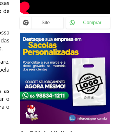
ssas
o de
Site
Comprar
ossa
ndas
s.
are,
pela
s as
ar o
ra o