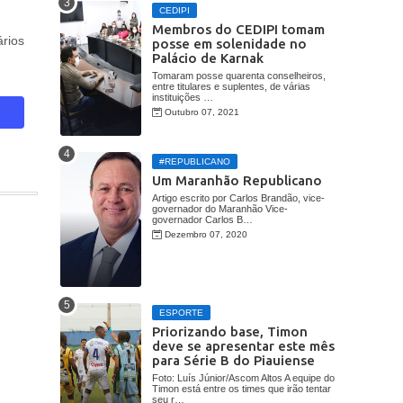
CEDIPI
Membros do CEDIPI tomam
rios
posse em solenidade no
Palácio de Karnak
Tomaram posse quarenta conselheiros,
entre titulares e suplentes, de várias
instituições …
Outubro 07, 2021
#REPUBLICANO
Um Maranhão Republicano
Artigo escrito por Carlos Brandão, vice-
governador do Maranhão Vice-
governador Carlos B…
Dezembro 07, 2020
ESPORTE
Priorizando base, Timon
deve se apresentar este mês
para Série B do Piauiense
Foto: Luís Júnior/Ascom Altos A equipe do
Timon está entre os times que irão tentar
seu r…