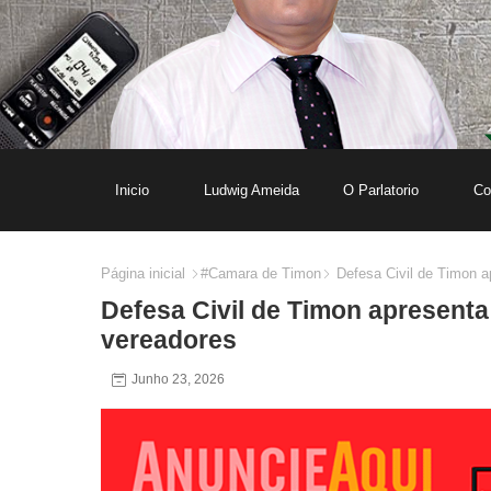
Inicio
Ludwig Ameida
O Parlatorio
Co
Página inicial
#Camara de Timon
Defesa Civil de Timon a
Defesa Civil de Timon apresent
vereadores
Junho 23, 2026