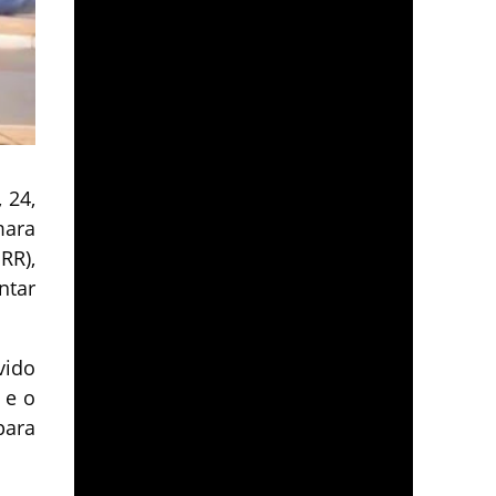
 24,
mara
RR),
ntar
vido
 e o
para