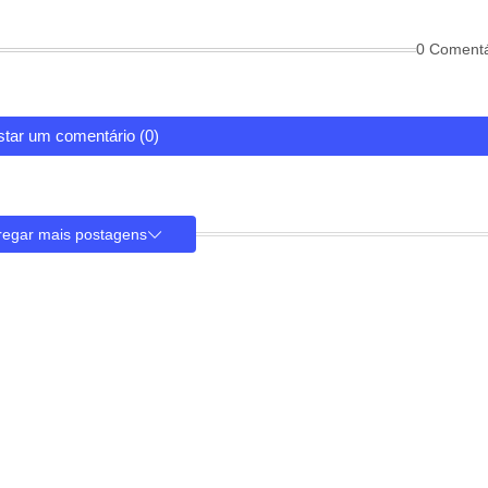
0 Comentá
tar um comentário (0)
regar mais postagens