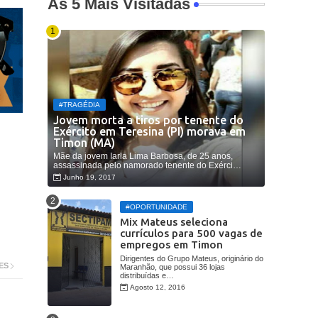
As 5 Mais Visitadas
#TRAGÉDIA
Jovem morta a tiros por tenente do
Exército em Teresina (PI) morava em
Timon (MA)
Mãe da jovem Iarla Lima Barbosa, de 25 anos,
assassinada pelo namorado tenente do Exérci…
Junho 19, 2017
#OPORTUNIDADE
Mix Mateus seleciona
currículos para 500 vagas de
empregos em Timon
Dirigentes do Grupo Mateus, originário do
ES
Maranhão, que possui 36 lojas
distribuídas e…
Agosto 12, 2016