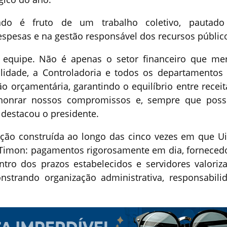
ado é fruto de um trabalho coletivo, pautad
espesas e na gestão responsável dos recursos públic
 equipe. Não é apenas o setor financeiro que me
idade, a Controladoria e todos os departamentos
 orçamentária, garantindo o equilíbrio entre receit
onrar nossos compromissos e, sempre que possí
, destacou o presidente.
ição construída ao longo das cinco vezes em que U
 Timon: pagamentos rigorosamente em dia, forneced
tro dos prazos estabelecidos e servidores valoriz
strando organização administrativa, responsabili