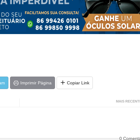
ram
Imprimir Página
Copiar Link
MAIS RECENT
0 Comentá