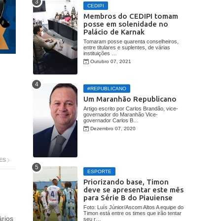
CEDIPI
Membros do CEDIPI tomam
posse em solenidade no
Palácio de Karnak
Tomaram posse quarenta conselheiros,
entre titulares e suplentes, de várias
instituições …
Outubro 07, 2021
#REPUBLICANO
Um Maranhão Republicano
Artigo escrito por Carlos Brandão, vice-
governador do Maranhão Vice-
governador Carlos B…
Dezembro 07, 2020
ES
ESPORTE
Priorizando base, Timon
deve se apresentar este mês
para Série B do Piauiense
Foto: Luís Júnior/Ascom Altos A equipe do
Timon está entre os times que irão tentar
rios
seu r…