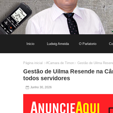
Inicio
Ludwig Ameida
O Parlatorio
Co
Página inicial
#Camara de Timon
Gestão de Uilma Resende
Gestão de Uilma Resende na Câm
todos servidores
Junho 30, 2026