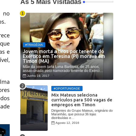
As 5 Mais Visitadas
o no
os.
rece
 que
#TRAGÉDIA
as e
Jovem morta a tiros por tenente do
Exército em Teresina (PI) morava em
vel,
Timon (MA)
Mãe da jovem Iarla Lima Barbosa, de 25 anos,
assassinada pelo namorado tenente do Exérci…
Junho 19, 2017
ilma
ores
#OPORTUNIDADE
Mix Mateus seleciona
ados
currículos para 500 vagas de
empregos em Timon
dade
Dirigentes do Grupo Mateus, originário do
Maranhão, que possui 36 lojas
distribuídas e…
Agosto 12, 2016