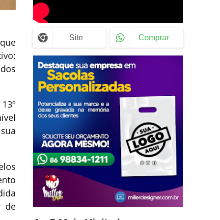
Site
Comprar
 que
ivo:
 dos
 13º
ível
 sua
elos
ento
dida
r de