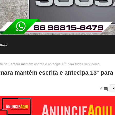
ntato
 na Câmara mantém escrita e antecipa 13° para todos servidores
ara mantém escrita e antecipa 13° para
0