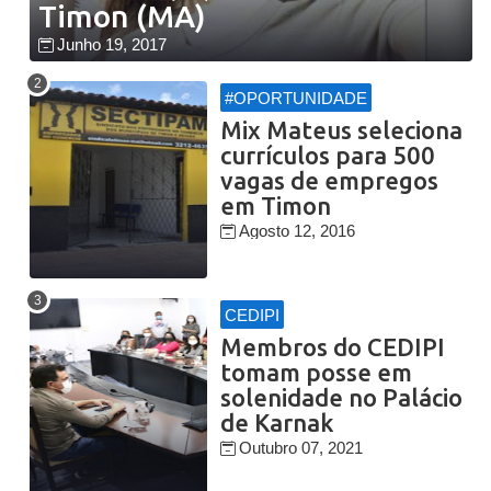
Timon (MA)
Junho 19, 2017
#OPORTUNIDADE
Mix Mateus seleciona
currículos para 500
vagas de empregos
em Timon
Agosto 12, 2016
CEDIPI
Membros do CEDIPI
tomam posse em
solenidade no Palácio
de Karnak
Outubro 07, 2021