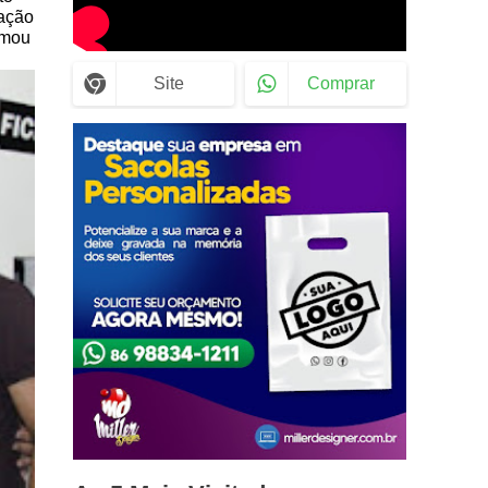
uação
rmou
Site
Comprar