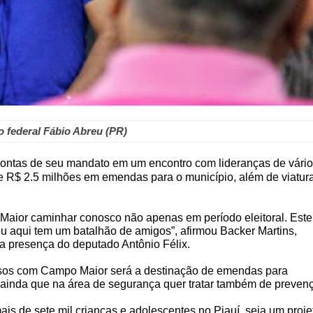
 federal Fábio Abreu (PR)
contas de seu mandato em um encontro com lideranças de vári
 R$ 2.5 milhões em emendas para o município, além de viatur
aior caminhar conosco não apenas em período eleitoral. Este
eu aqui tem um batalhão de amigos”, afirmou Backer Martins,
 presença do deputado Antônio Félix.
sos com Campo Maior será a destinação de emendas para
 ainda que na área de segurança quer tratar também de preven
is de sete mil crianças e adolescentes no Piauí, seja um proje