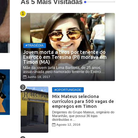
As 5 Mais Visitadas
#TRAGÉDIA
Jovem morta a tiros por tenente do
Exército em Teresina (PI) morava em
Timon (MA)
Mãe da jovem Iarla Lima Barbosa, de 25 anos,
assassinada pelo namorado tenente do Exérci…
Junho 19, 2017
#OPORTUNIDADE
Mix Mateus seleciona
currículos para 500 vagas de
empregos em Timon
Dirigentes do Grupo Mateus, originário do
Maranhão, que possui 36 lojas
distribuídas e…
Agosto 12, 2016