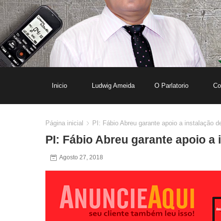
Inicio
Ludwig Ameida
O Parlatorio
Co
Página inicial
PI: Fábio Abreu garante apoio a instalação
PI: Fábio Abreu garante apoio a
Agosto 27, 2018