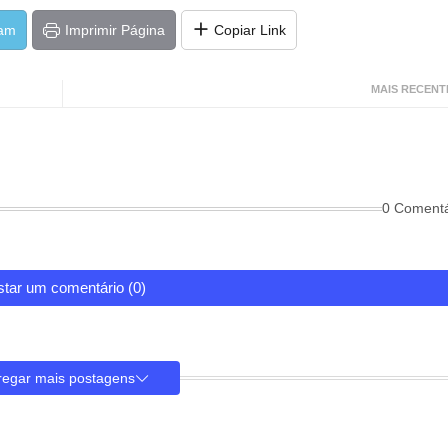
ram
Imprimir Página
Copiar Link
MAIS RECENT
0 Comentá
tar um comentário (0)
regar mais postagens