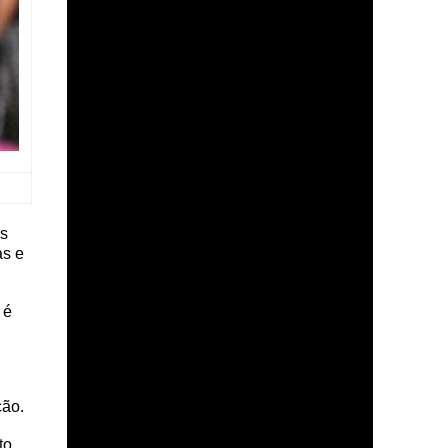
os
as e
 é
ção.
to