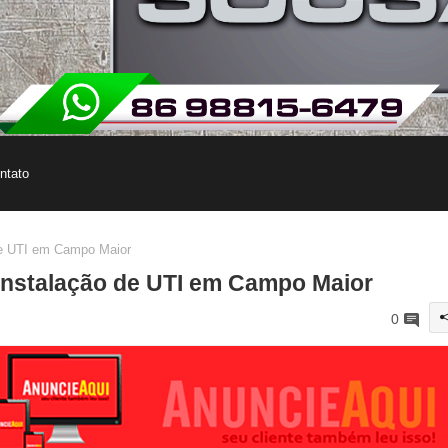
ntato
 de UTI em Campo Maior
 instalação de UTI em Campo Maior
0