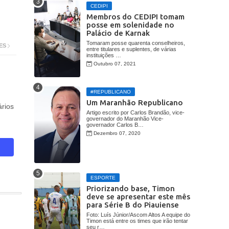
CEDIPI
Membros do CEDIPI tomam
posse em solenidade no
Palácio de Karnak
Tomaram posse quarenta conselheiros,
ES
entre titulares e suplentes, de várias
instituições …
Outubro 07, 2021
#REPUBLICANO
Um Maranhão Republicano
rios
Artigo escrito por Carlos Brandão, vice-
governador do Maranhão Vice-
governador Carlos B…
Dezembro 07, 2020
ESPORTE
Priorizando base, Timon
deve se apresentar este mês
para Série B do Piauiense
Foto: Luís Júnior/Ascom Altos A equipe do
Timon está entre os times que irão tentar
seu r…