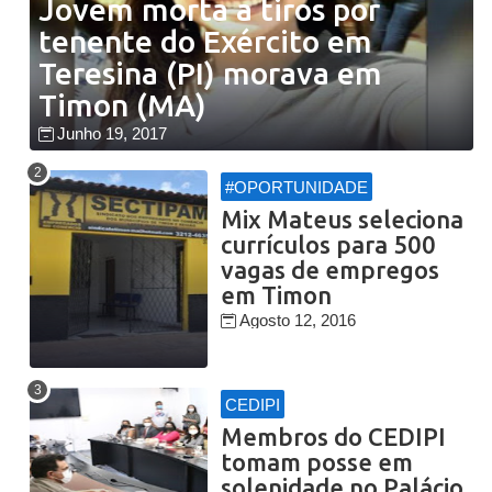
Jovem morta a tiros por
tenente do Exército em
Teresina (PI) morava em
Timon (MA)
Junho 19, 2017
#OPORTUNIDADE
Mix Mateus seleciona
currículos para 500
vagas de empregos
em Timon
Agosto 12, 2016
CEDIPI
Membros do CEDIPI
tomam posse em
solenidade no Palácio