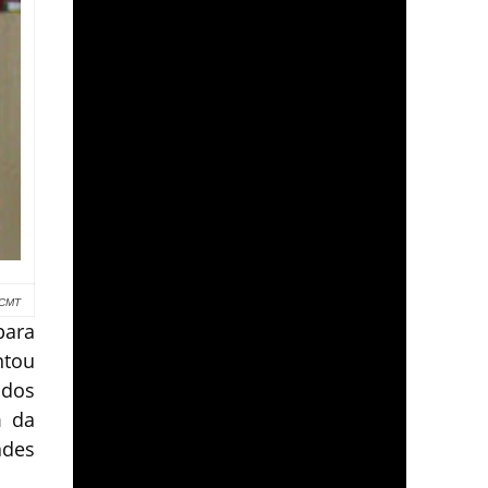
/CMT
para
ntou
 dos
m da
ades