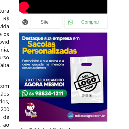
tura
e R$
Site
Comprar
vida
e os
ovid
mia,
urso
alta
 com
gãos
dos,
 200
l de
, ao