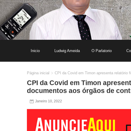
Inicio
Ludwig Ameida
O Parlatorio
Co
Página inicial
CPI da Covid em Timon apresenta relatório f
CPI da Covid em Timon apresenta
documentos aos órgãos de contro
Janeiro 10, 2022