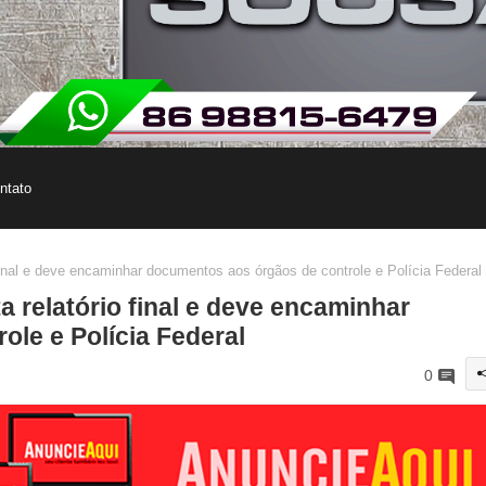
ntato
inal e deve encaminhar documentos aos órgãos de controle e Polícia Federal
 relatório final e deve encaminhar
le e Polícia Federal
0