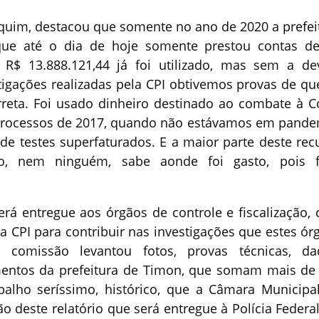
quim, destacou que somente no ano de 2020 a prefei
que até o dia de hoje somente prestou contas d
 R$ 13.888.121,44 já foi utilizado, mas sem a de
tigações realizadas pela CPI obtivemos provas de qu
reta. Foi usado dinheiro destinado ao combate à C
 processos de 2017, quando não estávamos em pande
de testes superfaturados. E a maior parte deste rec
, nem ninguém, sabe aonde foi gasto, pois f
erá entregue aos órgãos de controle e fiscalização,
a CPI para contribuir nas investigações que estes ór
a comissão levantou fotos, provas técnicas, da
ntos da prefeitura de Timon, que somam mais de
balho seríssimo, histórico, que a Câmara Municipa
 deste relatório que será entregue à Polícia Federal