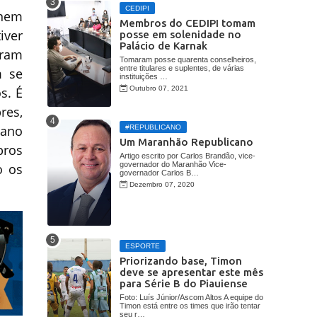
CEDIPI
 nem
Membros do CEDIPI tomam
iver
posse em solenidade no
Palácio de Karnak
aram
Tomaram posse quarenta conselheiros,
entre titulares e suplentes, de várias
m se
instituições …
Outubro 07, 2021
s. É
res,
mano
#REPUBLICANO
Um Maranhão Republicano
bros
Artigo escrito por Carlos Brandão, vice-
governador do Maranhão Vice-
o os
governador Carlos B…
Dezembro 07, 2020
ESPORTE
Priorizando base, Timon
deve se apresentar este mês
para Série B do Piauiense
Foto: Luís Júnior/Ascom Altos A equipe do
Timon está entre os times que irão tentar
seu r…