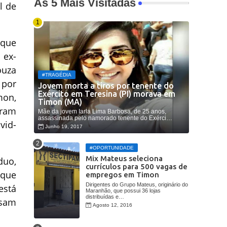
As 5 Mais Visitadas
l de
 que
 ex-
ouza
#TRAGÉDIA
 por
Jovem morta a tiros por tenente do
Exército em Teresina (PI) morava em
mon,
Timon (MA)
oram
Mãe da jovem Iarla Lima Barbosa, de 25 anos,
assassinada pelo namorado tenente do Exérci…
vid-
Junho 19, 2017
#OPORTUNIDADE
Mix Mateus seleciona
duo,
currículos para 500 vagas de
 que
empregos em Timon
Dirigentes do Grupo Mateus, originário do
está
Maranhão, que possui 36 lojas
distribuídas e…
ssam
Agosto 12, 2016