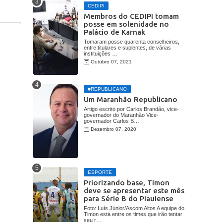
CEDIPI
Membros do CEDIPI tomam
posse em solenidade no
Palácio de Karnak
Tomaram posse quarenta conselheiros,
entre titulares e suplentes, de várias
instituições …
Outubro 07, 2021
#REPUBLICANO
Um Maranhão Republicano
Artigo escrito por Carlos Brandão, vice-
governador do Maranhão Vice-
governador Carlos B…
Dezembro 07, 2020
ESPORTE
Priorizando base, Timon
deve se apresentar este mês
para Série B do Piauiense
Foto: Luís Júnior/Ascom Altos A equipe do
Timon está entre os times que irão tentar
seu r…