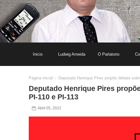
Inicio
Ludwig Ameida
O Parlatorio
Co
Página inicial
Deputado Henrique Pires propõe debate sobre
Deputado Henrique Pires propõe
PI-110 e PI-113
Abril 05, 2022