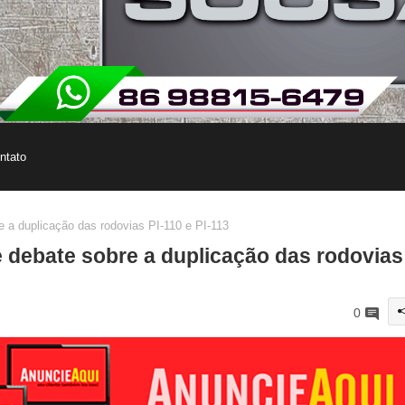
ntato
 a duplicação das rodovias PI-110 e PI-113
 debate sobre a duplicação das rodovias
0