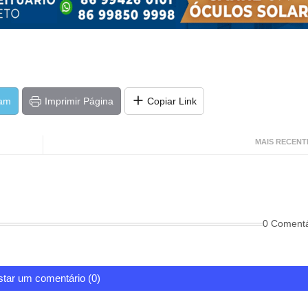
ram
Imprimir Página
Copiar Link
MAIS RECENT
0 Comentá
tar um comentário (0)