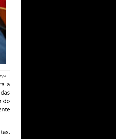
epi)
ra a
 das
e do
ente
tas,