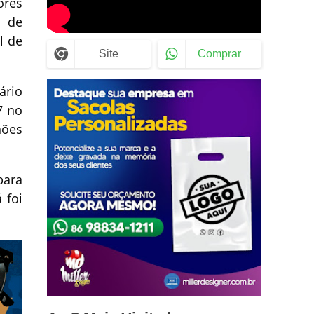
ores
l de
l de
Site
Comprar
ário
7 no
hões
para
 foi