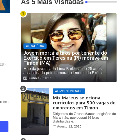
As 5 Mais Visitadas
#TRAGÉDIA
Jovem morta a tiros por tenente do
Exército em Teresina (PI) morava em
Timon (MA)
ES
Mãe da jovem Iarla Lima Barbosa, de 25 anos,
assassinada pelo namorado tenente do Exérci…
Junho 19, 2017
#OPORTUNIDADE
Mix Mateus seleciona
rios
currículos para 500 vagas de
empregos em Timon
Dirigentes do Grupo Mateus, originário do
Maranhão, que possui 36 lojas
distribuídas e…
Agosto 12, 2016