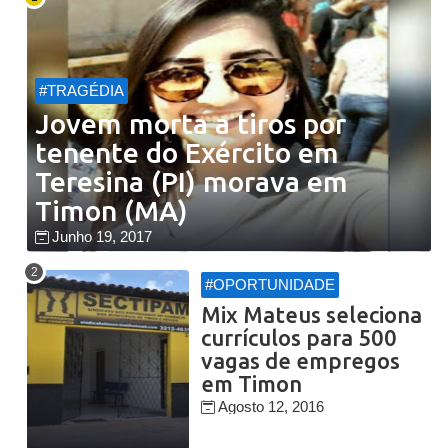
#TRAGÉDIA
Jovem morta a tiros por
tenente do Exército em
Teresina (PI) morava em
Timon (MA)
Junho 19, 2017
#OPORTUNIDADE
Mix Mateus seleciona
currículos para 500
vagas de empregos
em Timon
Agosto 12, 2016