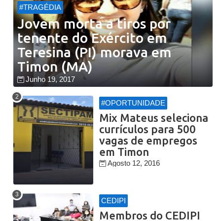
#TRAGÉDIA
Jovem morta a tiros por
tenente do Exército em
Teresina (PI) morava em
Timon (MA)
Junho 19, 2017
#OPORTUNIDADE
Mix Mateus seleciona
currículos para 500
vagas de empregos
em Timon
Agosto 12, 2016
CEDIPI
Membros do CEDIPI