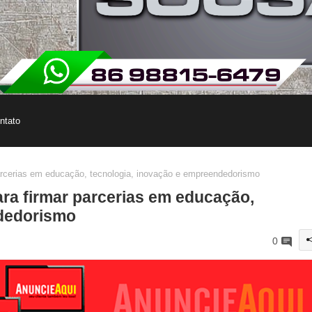
ntato
arcerias em educação, tecnologia, inovação e empreendedorismo
ara firmar parcerias em educação,
ndedorismo
0