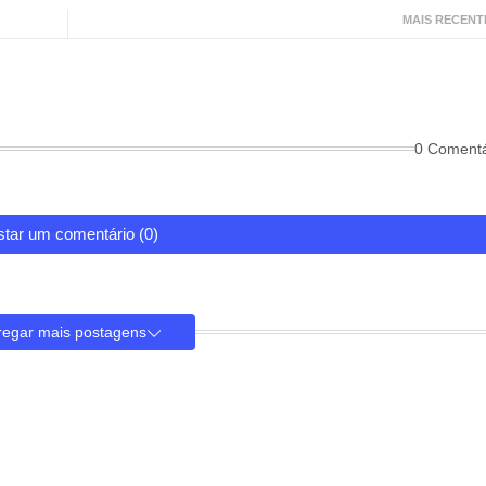
MAIS RECENT
0 Comentá
tar um comentário (0)
regar mais postagens