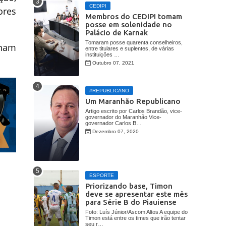
CEDIPI
ores
Membros do CEDIPI tomam
posse em solenidade no
Palácio de Karnak
Tomaram posse quarenta conselheiros,
rnam
entre titulares e suplentes, de várias
instituições …
Outubro 07, 2021
#REPUBLICANO
Um Maranhão Republicano
Artigo escrito por Carlos Brandão, vice-
governador do Maranhão Vice-
governador Carlos B…
Dezembro 07, 2020
ESPORTE
Priorizando base, Timon
deve se apresentar este mês
para Série B do Piauiense
Foto: Luís Júnior/Ascom Altos A equipe do
Timon está entre os times que irão tentar
seu r…