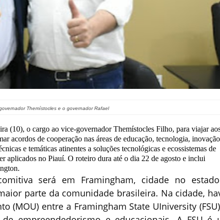
 Themístocles e o governador Rafael
ira (10), o cargo ao vice-governador Themístocles Filho, para viajar ao
mar acordos de cooperação nas áreas de educação, tecnologia, inovação
cnicas e temáticas atinentes a soluções tecnológicas e ecossistemas de
 aplicados no Piauí. O roteiro dura até o dia 22 de agosto e inclui
ington.
comitiva será em Framingham, cidade no estad
aior parte da comunidade brasileira. Na cidade, ha
 (MOU) entre a Framingham State UIniversity (FSU)
s de empreendedorismo e educacionais. A FSU é