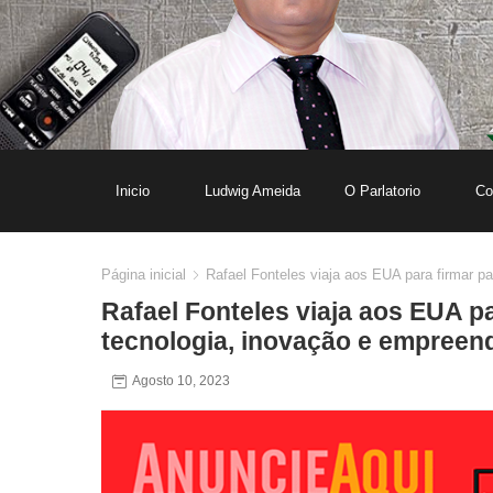
Inicio
Ludwig Ameida
O Parlatorio
Co
Página inicial
Rafael Fonteles viaja aos EUA para firmar p
Rafael Fonteles viaja aos EUA p
tecnologia, inovação e empree
Agosto 10, 2023