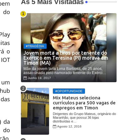
As 5 Mais Visitadas
 bem
o do
Play
itas
#TRAGÉDIA
rá o
Jovem morta a tiros por tenente do
Exército em Teresina (PI) morava em
 IOT
Timon (MA)
Mãe da jovem Iarla Lima Barbosa, de 25 anos,
assassinada pelo namorado tenente do Exérci…
Junho 19, 2017
á um
 hub
#OPORTUNIDADE
Mix Mateus seleciona
 das
currículos para 500 vagas de
empregos em Timon
Dirigentes do Grupo Mateus, originário do
Maranhão, que possui 36 lojas
) da
distribuídas e…
Agosto 12, 2016
o do
ção,