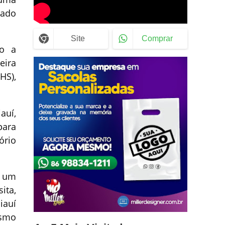
mado
Site
Comprar
mo a
eira
HS),
auí,
para
ório
, um
ita,
iauí
ismo