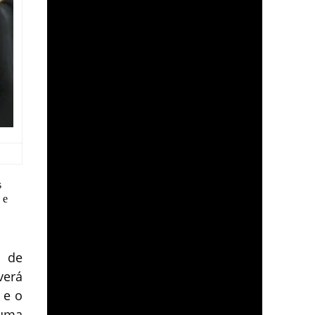
s
 e
o de
verá
 e o
 uma