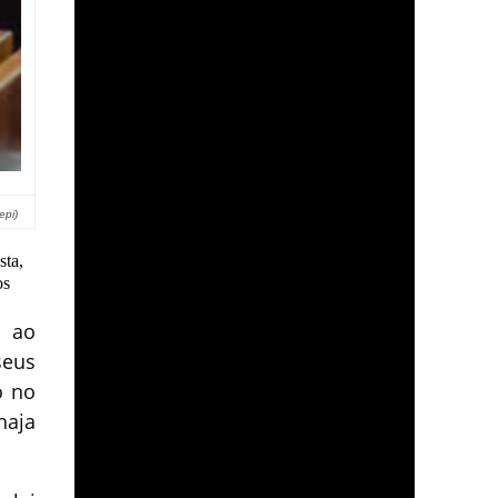
epi)
sta,
os
e ao
seus
o no
haja