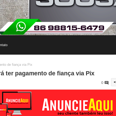
ntato
nto de fiança via Pix
á ter pagamento de fiança via Pix
0