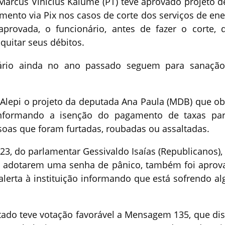
arcus Vinícius Kalume (PT) teve aprovado projeto de
mento via Pix nos casos de corte dos serviços de ene
aprovada, o funcionário, antes de fazer o corte, 
quitar seus débitos.
ário ainda no ano passado seguem para sanaçã
lepi o projeto da deputada Ana Paula (MDB) que ob
 informando a isenção do pagamento de taxas pa
oas que foram furtadas, roubadas ou assaltadas.
/23, do parlamentar Gessivaldo Isaías (Republicanos),
s a adotarem uma senha de pânico, também foi aprov
 alerta à instituição informando que está sofrendo a
tado teve votação favorável a Mensagem 135, que di