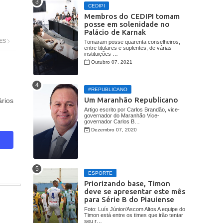
CEDIPI
Membros do CEDIPI tomam
posse em solenidade no
Palácio de Karnak
ES
Tomaram posse quarenta conselheiros,
entre titulares e suplentes, de várias
instituições …
Outubro 07, 2021
#REPUBLICANO
Um Maranhão Republicano
rios
Artigo escrito por Carlos Brandão, vice-
governador do Maranhão Vice-
governador Carlos B…
Dezembro 07, 2020
ESPORTE
Priorizando base, Timon
deve se apresentar este mês
para Série B do Piauiense
Foto: Luís Júnior/Ascom Altos A equipe do
Timon está entre os times que irão tentar
seu r…