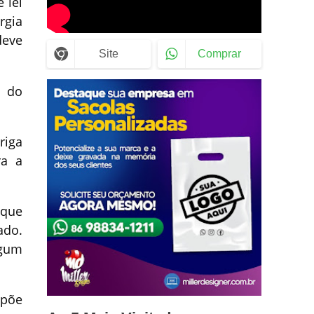
 lei
rgia
deve
Site
Comprar
o do
riga
ra a
 que
ado.
lgum
spõe