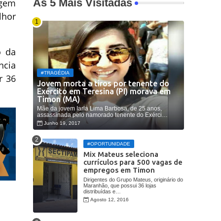
As 5 Mais Visitadas
igem
lhor
o da
ncia
#TRAGÉDIA
r 36
Jovem morta a tiros por tenente do
Exército em Teresina (PI) morava em
Timon (MA)
Mãe da jovem Iarla Lima Barbosa, de 25 anos,
assassinada pelo namorado tenente do Exérci…
Junho 19, 2017
#OPORTUNIDADE
Mix Mateus seleciona
currículos para 500 vagas de
empregos em Timon
Dirigentes do Grupo Mateus, originário do
Maranhão, que possui 36 lojas
distribuídas e…
Agosto 12, 2016