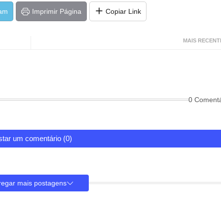
ram
Imprimir Página
Copiar Link
MAIS RECENT
0 Comentá
tar um comentário (0)
regar mais postagens