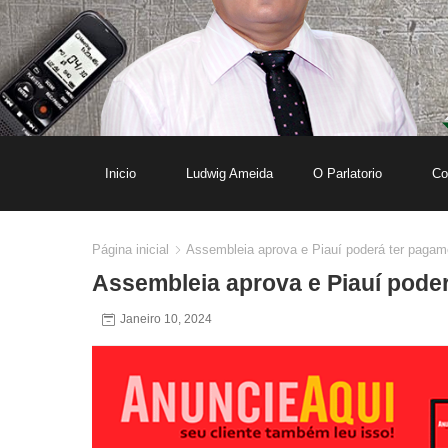
Inicio
Ludwig Ameida
O Parlatorio
Co
Página inicial
Assembleia aprova e Piauí poderá ter pagame
Assembleia aprova e Piauí poder
Janeiro 10, 2024