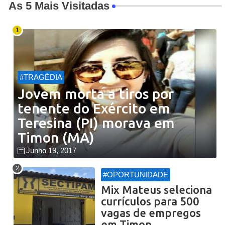
As 5 Mais Visitadas
#TRAGÉDIA
Jovem morta a tiros por
tenente do Exército em
Teresina (PI) morava em
Timon (MA)
Junho 19, 2017
#OPORTUNIDADE
Mix Mateus seleciona
currículos para 500
vagas de empregos
em Timon