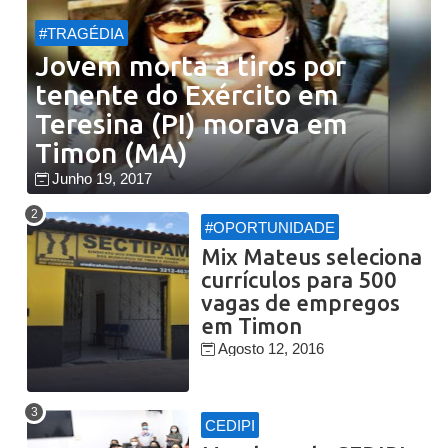
#TRAGÉDIA
Jovem morta a tiros por
tenente do Exército em
Teresina (PI) morava em
Timon (MA)
Junho 19, 2017
#OPORTUNIDADE
Mix Mateus seleciona
currículos para 500
vagas de empregos
em Timon
Agosto 12, 2016
CEDIPI